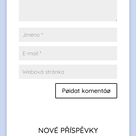
Pøidat komentáø
NOVÉ PŘÍSPĚVKY