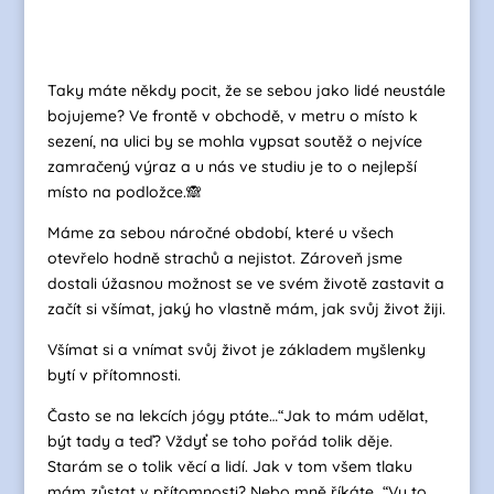
Taky máte někdy pocit, že se sebou jako lidé neustále
bojujeme? Ve frontě v obchodě, v metru o místo k
sezení, na ulici by se mohla vypsat soutěž o nejvíce
zamračený výraz a u nás ve studiu je to o nejlepší
místo na podložce.🙈
Máme za sebou náročné období, které u všech
otevřelo hodně strachů a nejistot. Zároveň jsme
dostali úžasnou možnost se ve svém životě zastavit a
začít si všímat, jaký ho vlastně mám, jak svůj život žiji.
Všímat si a vnímat svůj život je základem myšlenky
bytí v přítomnosti.
Často se na lekcích jógy ptáte…“Jak to mám udělat,
být tady a teď? Vždyť se toho pořád tolik děje.
Starám se o tolik věcí a lidí. Jak v tom všem tlaku
mám zůstat v přítomnosti? Nebo mně říkáte…“Vy to