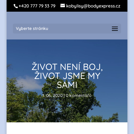
+420 777 79 33 79
kobylisy@bodyexpress.cz
Vyberte stránku
ŽIVOT NENÍ BOJ,
ŽIVOT JSME MY
SAMI
1. 06. 2020
|
0 komentářů