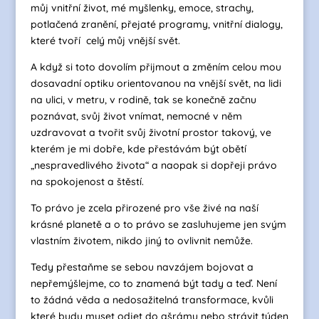
můj vnitřní život, mé myšlenky, emoce, strachy,
potlačená zranění, přejaté programy, vnitřní dialogy,
které tvoří celý můj vnější svět.
A když si toto dovolím přijmout a změním celou mou
dosavadní optiku orientovanou na vnější svět, na lidi
na ulici, v metru, v rodině, tak se konečně začnu
poznávat, svůj život vnímat, nemocné v něm
uzdravovat a tvořit svůj životní prostor takový, ve
kterém je mi dobře, kde přestávám být obětí
„nespravedlivého života“ a naopak si dopřeji právo
na spokojenost a štěstí.
To právo je zcela přirozené pro vše živé na naší
krásné planetě a o to právo se zasluhujeme jen svým
vlastním životem, nikdo jiný to ovlivnit nemůže.
Tedy přestaňme se sebou navzájem bojovat a
nepřemýšlejme, co to znamená být tady a teď. Není
to žádná věda a nedosažitelná transformace, kvůli
které budu muset odjet do ašrámu nebo strávit týden