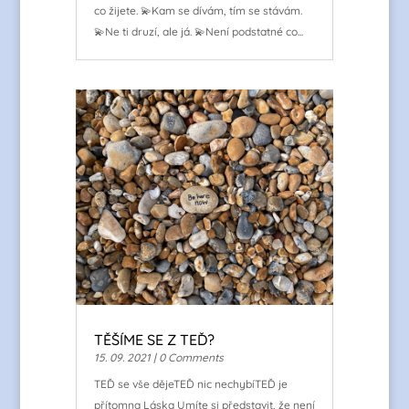
co žijete. 💫Kam se dívám, tím se stávám.
💫Ne ti druzí, ale já. 💫Není podstatné co...
TĚŠÍME SE Z TEĎ?
15. 09. 2021
| 0 Comments
TEĎ se vše dějeTEĎ nic nechybíTEĎ je
přítomna Láska Umíte si představit, že není