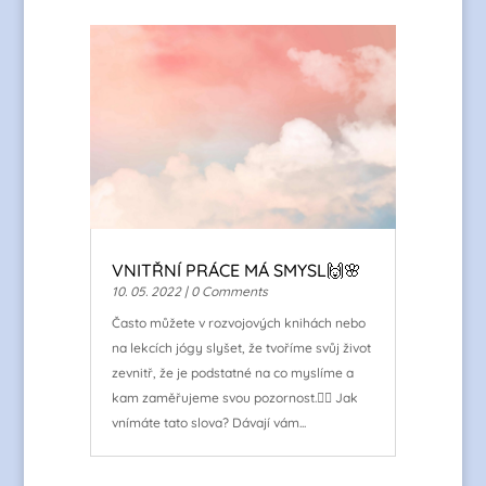
VNITŘNÍ PRÁCE MÁ SMYSL🙌🌸
10. 05. 2022
| 0 Comments
Často můžete v rozvojových knihách nebo
na lekcích jógy slyšet, že tvoříme svůj život
zevnitř, že je podstatné na co myslíme a
kam zaměřujeme svou pozornost.🤷‍♀️ Jak
vnímáte tato slova? Dávají vám...