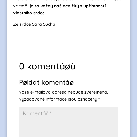
ve tmě…
je to každý náš den žitý s upřímností
vlastního srdce.
Ze srdce Sára Suchá
0 komentáøù
Pøidat komentáø
Vaše e-mailová adresa nebude zveřejněna.
Vyžadované informace jsou označeny
*