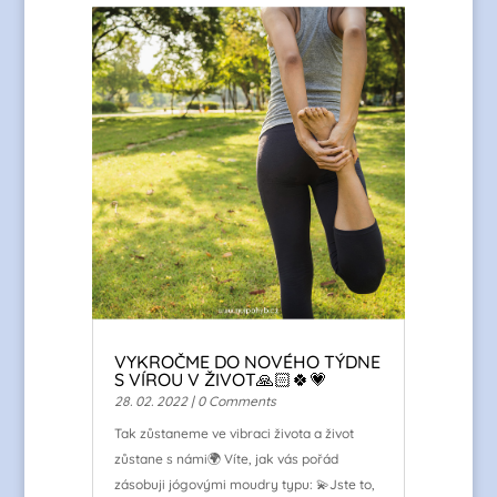
VYKROČME DO NOVÉHO TÝDNE
S VÍROU V ŽIVOT🙏🏻🍀💗
28. 02. 2022
| 0 Comments
Tak zůstaneme ve vibraci života a život
zůstane s námi🌍 Víte, jak vás pořád
zásobuji jógovými moudry typu: 💫Jste to,