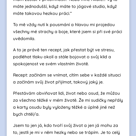
máte jednodušší, když máte to jógové studio, když
máte takovou hezkou práci.“
To mě vždy nutí k pousmání a hlavou mi projedou
všechny mé strachy a boje, které jsem si při své práci
uvědomila.
A to je právě ten recept, jak přestat být ve stresu,
podléhat tlaku okolí a stále bojovat o svůj klid a
spokojenost ve svém vlastním životě.
Recept: začínám se vnímat, cítím sebe v každé situaci
a začínám svůj život přijímat, takový jaký je.
Přestávám obviňovat lidi, život nebo osud, že můžou
za všechno těžké v mém životě. Že mi sudičky nepřály
a karty osudu byly vyloženy těžké a úplně jiné než
bych chtěl/a.
Jsem to jen já, kdo tvoří svůj život a jen já mohu za
to, jestli je mi v něm hezky nebo se trápím. Je to celý