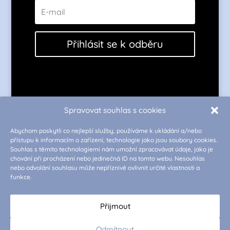
Přihlásit se k odběru
Spravovat souhlas s cookies
Abychom poskytli co nejlepší služby, používáme k ukládání a/nebo
přístupu k informacím o zařízení, technologie jako jsou soubory cookies.
Jsme součástí značky Body Express
Souhlas s těmito technologiemi nám umožní zpracovávat údaje, jako je
chování při procházení nebo jedinečná ID na tomto webu. Nesouhlas
nebo odvolání souhlasu může nepříznivě ovlivnit určité vlastnosti a
funkce.
Přijmout
Více o EMS tréninku
Odmítnout